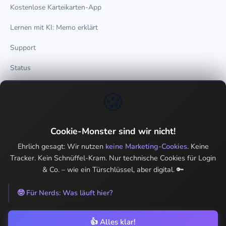
Kostenlose Karteikarten-App
Lernen mit KI: Memo erklärt
Support
Status
🍪
Teilen
WhatsApp
Cookie-Monster sind wir nicht!
Twitter / X
Ehrlich gesagt: Wir nutzen
keine Marketing-Cookies
. Keine
Tracker. Kein Schnüffel-Kram. Nur technische Cookies für Login
LinkedIn
& Co. – wie ein Türschlüssel, aber digital. 🔑
🤓 Für Nerds: Was läuft hier?
© 2026 MemoSprint. Alle Rechte vorbehalten.
👍 Alles klar!